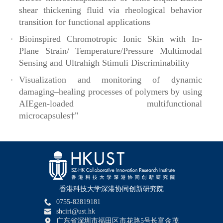
shear thickening fluid via rheological behavior
海洋微生物生态学验室
绿色建筑与智能建造实验室
transition for functional applications
Bioinspired Chromotropic Ionic Skin with In-
Plane Strain/ Temperature/Pressure Multimodal
Sensing and Ultrahigh Stimuli Discriminability
Visualization and monitoring of dynamic
damaging–healing processes of polymers by using
AIEgen-loaded multifunctional
microcapsules†"
王吉光数字健康实验室
绿色可持续开放实验室项目
香港科技大学深港协同创新研究院
0755-82819181
shciri@ust.hk
广东省深圳市福田区市花路5号长富金茂