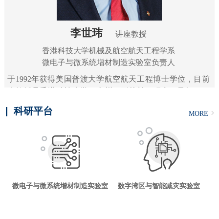
李世玮
讲座教授
香港科技大学机械及航空航天工程学系
微电子与微系统增材制造实验室负责人
于1992年获得美国普渡大学航空航天工程博士学位，目前
李教授是香港科技大学（广州）副校长（研究）及智能制
造学域的讲座教授、香港科技大学机械及航空航天工程学
MORE
科研平台
系客座教授。另外，他还兼任香港科技大学的深港协同创
MORE
新研究院理事长以及电子封装实验室主任。李教授的研究
领域聚焦于微电子/光电子封装和增材制造的技术研发，科
研项目涵盖晶圆级封装和异构集成、面向微系统封装的3D
打印、面向半导体照明和超越照明的LED封装...
微电子与微系统增材制造实验室
数字湾区与智能减灾实验室