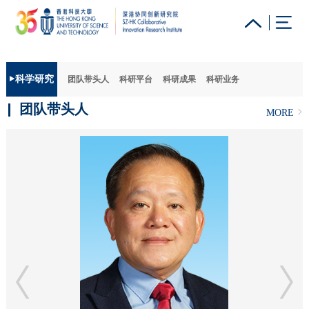
更多科大概览
科学研究
团队带头人
科研平台
科研成果
科研业务
科大新闻
学术部门索引
生活@科大
图书馆
团队带头人
MORE
校园地图及指南
工作@科大
教授简录
认识科大