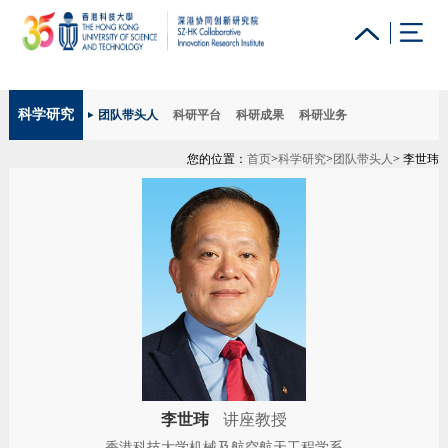
更多科大概览
科学研究
团队带头人
科研平台
科研成果
科研业务
科大新闻
学术部门索引
生活@科大
图书馆
您的位置：
首页
>
科学研究
>
团队带头人
> 李世玮
校园地图及指南
工作@科大
教授简录
认识科大
李世玮
讲座教授
香港科技大学机械及航空航天工程学系