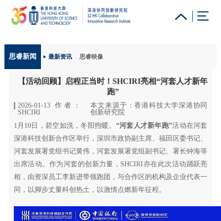
更多科大概览
思睿新闻
最新资讯
思睿映像
科大新闻
学术部门索引
生活@科大
图书馆
【活动回顾】启程正当时！SHCIRI亮相“河套人才新年
校园地图及指南
工作@科大
教授简录
认识科大
跑”
2026-01-13 作者：
本文来源于：香港科技大学深港协同
SHCIRI
创新研究院
1月10日，碧空如洗，冬阳煦暖。
“河套人才新年跑”
活动在河套
深港科技创新合作区举行，深圳市政协副主席、福田区委书记、
河套发展署党组书记黄伟，河套发展署党组副书记、署长钟海等
出席活动。作为河套的创新力量，SHCIRI亦在此次活动踊跃亮
相，由资深员工李新进带领跑团，与合作区的机构及企业代表一
同，以脚步丈量科创热土，以激情点燃新年征程。