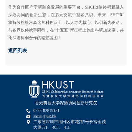
作为合作区产学研融合发展的重要平台，SHCIRI始终积极融入
深港协同的创新生态，在多元交流中凝聚共识。未来，SHCIRI
将持续扎根河套这片科创沃土，以人才为核心、以创新为驱动，
与各界伙伴携手同行，在“十五五”新征程上跑出科研加速度，共
绘深港科创合作的精彩蓝图！
返回列表
香港科技大学深港协同创新研究院
0755-82819181
shciri@ust.hk
广东省深圳市福田区市花路5号长富金茂
大厦37F、40F、 41F