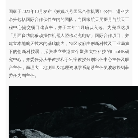
国家于2023年10月发布《嫦娥八号国际合作机遇》公告。港科大
牵头包括国际合作伙伴在内的团队，向国家航天局探月与航天工
程中心提交项目建议书，并于本年11月确认入选。为完成这项
「月面多功能移动操作机器人暨移动充电站」国际合作项目，并
建立本地航天技术的基础能力，特区政府由创新科技及工业局旗
下的创新科技署，斥资成立香港首个聚焦太空科技的InnoHK研
究中心，并委任孙庆平教授和于宏宇教授分别出任中心主任及联
合主任，而理大土地测量及地理资讯学系副系主任吴波教授则获
委任为副主任。