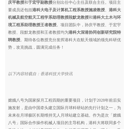
庆平教授
和
于宏宇副教授
分别出任中心主任及联合主任。项目主
要成员还包括
港科大电子及计算机工程系教授施凌教授
、
港科大
机械及航空航天工程学系助理教授段默龙教授
和
港科大土木与环
境工程系助理教授王者教授
。项目团队中，孙庆平教授、于宏宇
教授、段默龙教授和王者教授均为
港科大深港协同创新研究院特
聘教授
。期待各位教授充分发挥港科大在航天领域的领先科研优
势，攻克挑战，圆满完成任务！
以下内容转载自：香港科技大学快讯
嫦娥八号为国家探月工程四期的重要项目，计划于2028年前后实
施发射，是由中国牵头建立国际月球科研站的先行计划之一，为
未来在月球极区长期维持无人月球站建立基础。作为是次「嫦娥
八号」国际合作操作机械人项目的主导机构，港科大将联同多个