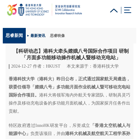
更多科大概览
思睿新闻
最新资讯
思睿映像
科大新闻
学术部门索引
生活@科大
图书馆
【科研动态】港科大牵头嫦娥八号国际合作项目 研制
校园地图及指南
工作@科大
教授简录
认识科大
「月面多功能移动操作机械人暨移动充电站」
2024-12-27 作者：HKUST
本文来源于：香港科技大学
香港科技大学（港科大）昨日公布，正式通过国家航天局遴选，
获委任领导「嫦娥八号」多功能月面作业机械人暨可移动充电站
国际合作项目。
港科大将领军海内外航天专家团队，研制具灵巧
操作及移动充电设备的多功能月面机械人，为国家探月任务作出
贡献。
特区政府透过InnoHK研发平台，斥资成立
「香港太空机械人与
能源中心」
负责该项目，并由
港科大机械及航空航天工程学系孙