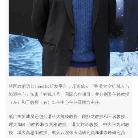
特区政府透过InnoHK研发平台，斥资成立「香港太空机械人与
能源中心」负责「嫦娥八号」国际合作项目，并分别委任孙教授
（左）和于教授（右）出任中心主任及联合主任。
项目主要成员还包括港科大施凌教授、段默龙教授和王者教授，
理大陶肖明教授和徐宾刚教授、港大刘涛教授、中大张为昭教
授、城大高思阳教授、航天八院张玉花研究员和张崇峰研究员、