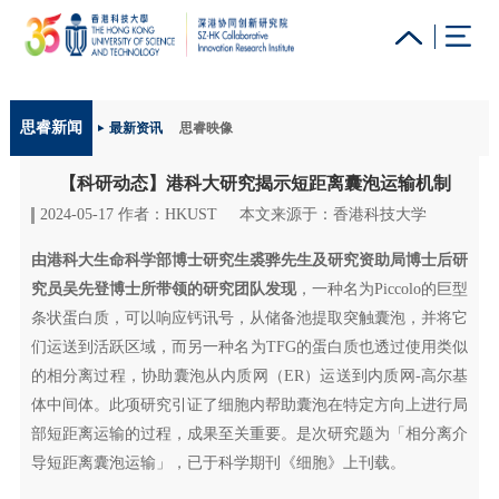
更多科大概览
思睿新闻
最新资讯
思睿映像
科大新闻
学术部门索引
生活@科大
图书馆
【科研动态】港科大研究揭示短距离囊泡运输机制
校园地图及指南
工作@科大
教授简录
认识科大
2024-05-17 作者：HKUST
本文来源于：香港科技大学
由港科大生命科学部博士研究生裘骅先生及研究资助局博士后研
究员吴先登博士所带领的研究团队发现
，一种名为Piccolo的巨型
条状蛋白质，可以响应钙讯号，从储备池提取突触囊泡，并将它
们运送到活跃区域，而另一种名为TFG的蛋白质也透过使用类似
的相分离过程，协助囊泡从内质网（ER）运送到内质网-高尔基
体中间体。此项研究引证了细胞内帮助囊泡在特定方向上进行局
部短距离运输的过程，成果至关重要。是次研究题为「相分离介
导短距离囊泡运输」，已于科学期刊《细胞》上刊载。