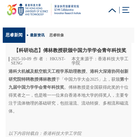
更多科大概览
思睿新闻
最新资讯
思睿映像
科大新闻
学术部门索引
生活@科大
图书馆
【科研动态】傅林教授获颁中国力学学会青年科技奖
校园地图及指南
工作@科大
教授简录
认识科大
2025-10-09 作者：HKUST-
本文来源于：香港科技大学工
SENG
学院
港科大机械及航空航天工程学系助理教授、港科大深港协同创新
研究院特聘教授傅林教授
于「中国力学大会2025」上，获颁
第十
九届中国力学学会青年科技奖
。傅林教授是全国获得此奖的十位
得奖者之一，也是唯一一位来自香港本地大学的得奖人，主要专
注于流体物理的基础研究，包括湍流、流动转捩、多相流和磁流
体。
以下内容转载自：香港科技大学工学院