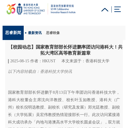
更多科大概览
思睿新闻
最新资讯
思睿映像
科大新闻
学术部门索引
生活@科大
图书馆
【校园动态】国家教育部部长怀进鹏率团访问港科大！共
校园地图及指南
工作@科大
教授简录
认识科大
拓大湾区高等教育新篇章
2025-08-15 作者：HKUST
本文来源于：香港科技大学
以下内容转载自：香港科技大学快讯
国家教育部部长怀进鹏于8月13日下午率团访问香港科技大学，
港科大校董会主席沈向洋教授、校长叶玉如教授、港科大（广
州）校长倪明选教授、副校长（研究及发展）郑光廷教授、副校
长（大学拓展）吴宏伟教授热情迎接部长一行。此次访问紧接港
科大成功承办「内地与港澳高水平大学校长圆桌会议」，双方就