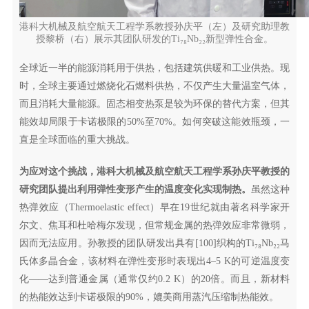
港科大机械及航空航天工程学系教授孙庆平（左）及研究助理教
授黎桥（右）展示其团队研发的Ti₇₈Nb₂₂新型弹性合金。
全球近一半的能源消耗用于供热，包括建筑供暖和工业供热。现
时，全球主要通过燃烧化石燃料供热，不仅产生大量温室气体，
而且消耗大量能源。固态相变热泵是较为环保的替代方案，但其
能效却局限于卡诺极限的50%至70%。如何突破这能效瓶颈，一
直是全球面临的重大挑战。
为应对这个挑战，港科大机械及航空航天工程学系孙庆平教授的
研究团队提出利用弹性变形产生的温度变化实现制热。
虽然这种
热弹效应（Thermoelastic effect）早在19世纪就由著名科学家开
尔文、焦耳和杜哈梅尔发现，但常规金属的热弹效应非常微弱，
因而无法应用。孙教授的团队研发出具有[100]织构的Ti₇₈Nb₂₂马
氏体多晶合金，该材料在弹性变形时表现出4–5 K的可逆温度变
化——达到普通金属（通常仅约0.2 K）的20倍。而且，新材料
的热能效达到卡诺极限的90%，媲美商用蒸汽压缩制热能效。