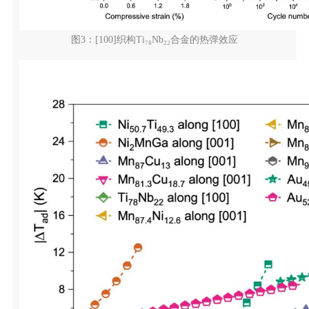
图3：[100]织构Ti₇₈Nb₂₂合金的热弹效应