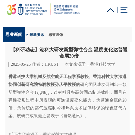
更多科大概览
思睿新闻
最新资讯
思睿映像
科大新闻
学术部门索引
生活@科大
图书馆
【科研动态】港科大研发新型弹性合金 温度变化达普通
校园地图及指南
工作@科大
教授简录
认识科大
金属20倍
2025-05-26 作者：HKUST
本文来源于：香港科技大学
香港科技大学机械及航空航天工程学系教授、香港科技大学深港
协同创新研究院特聘教授孙庆平教授
的研究团队成功研制出一款
新型弹性合金Ti₇₈Nb₂₂，该材料具备高效固态制热效能，而且在
弹性变形过程中所表现的可逆温度变化能力，为普通金属的20
倍，为传统的蒸气压缩制冷和热泵技术提供环保的绿色替代方
案。该研究成果最近发表于《自然通讯》。
以下内容来源于：香港科技大学快讯