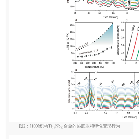
图2：[100]织构Ti₇₈Nb₂₂合金的热膨胀和弹性变形行为