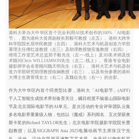
港科大举办大中华区首个完全利用AI技术创作的100%「AI电影
节」，图为港科大首席副校长郭毅可教授（左五）、港科大跨学
科学院院长屈华民教授（左四）、港科大艺术与机器创造力学部
署理主任傅红波教授（左三）及助理教授饶安逸教授（右四）、
维塔工作室艺术总监郑子毅先生（左一-线上）及3D美术师及技
术顾问Chris WILLIAMSON先生（左二-线上）、香港专业电影
摄影师学会名誉顾问魏天明先生（右五）、港科大艺术与机器创
造力学部研究助理教授徐娴教授（右三），以及有份参赛的港科
大博士生唐誉瑛女士（右二）及魏征先生（右一）的合影。
作为大中华区内首个同类型比赛，港科大「AI电影节」(AIFF)
于人工智能生成技术界别备受关注，瞩目程度不输釜山国际电影
节及北京国际电影节的AI单元。是次活动的专业评审团队云集
多名电影界重量级人物，包括以《魔戒》系列闻名、五次荣获奥
斯卡奖的Richard TAYLOR先生；北京电影学院摄影学院院长曹
颋教授；以及SIGGRAPH Asia 2025电脑动画节主席张汉宁先
生。此外，活动亦荣获亚洲数字艺术展、史丹福AI微电影节