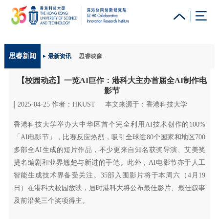
更多科大概览
思睿新闻
最新资讯
思睿映像
科大新闻
学术部门索引
生活@科大
图书馆
【校园动态】一览AI巨作：港科大主办首届全AI制作电
校园地图及指南
工作@科大
教授简录
认识科大
影节
2025-04-25 作者：HKUST
本文来源于：香港科技大学
香港科技大学举办大中华区首个完全利用AI技术创作的100%
「AI电影节」，比赛反应热烈，吸引全球逾80个国家和地区700
多部全AI生成的短片作品，不少更来自知名获奖导演、艾美奖
提名编剧和业界翘楚与新进的手笔。此外，AI电影节亦于人工
智能生成技术界备受关注。35部入围影片将于本周六（4月19
日）在港科大校园放映，届时港科大将公布最佳影片、最佳叙事
及前沿奖三个奖项得主。