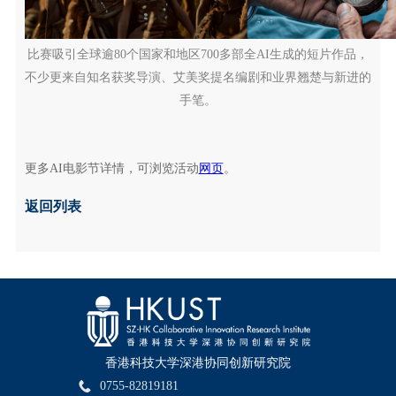
比赛吸引全球逾80个国家和地区700多部全AI生成的短片作品，
不少更来自知名获奖导演、艾美奖提名编剧和业界翘楚与新进的
手笔。
更多AI电影节详情，可浏览活动
网页
。
返回列表
香港科技大学深港协同创新研究院
0755-82819181