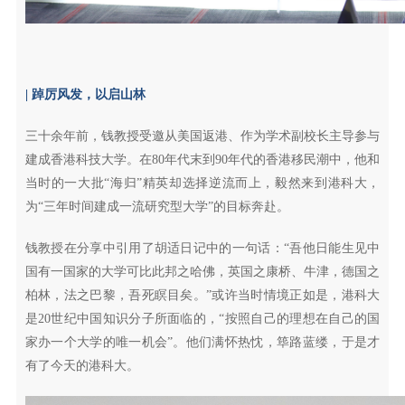
| 踔厉风发，以启山林
三十余年前，钱教授受邀从美国返港、作为学术副校长主导参与
建成香港科技大学。在80年代末到90年代的香港移民潮中，他和
当时的一大批“海归”精英却选择逆流而上，毅然来到港科大，
为“三年时间建成一流研究型大学”的目标奔赴。
钱教授在分享中引用了胡适日记中的一句话：“吾他日能生见中
国有一国家的大学可比此邦之哈佛，英国之康桥、牛津，德国之
柏林，法之巴黎，吾死瞑目矣。”或许当时情境正如是，港科大
是20世纪中国知识分子所面临的，“按照自己的理想在自己的国
家办一个大学的唯一机会”。他们满怀热忱，筚路蓝缕，于是才
有了今天的港科大。