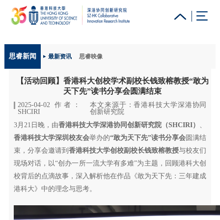
更多科大概览
思睿新闻
最新资讯
思睿映像
科大新闻
学术部门索引
生活@科大
图书馆
【活动回顾】香港科大创校学术副校长钱致榕教授“敢为
校园地图及指南
工作@科大
教授简录
认识科大
天下先”读书分享会圆满结束
2025-04-02 作者：
本文来源于：香港科技大学深港协同
SHCIRI
创新研究院
3月21日晚，由
香港科技大学深港协同创新研究院（SHCIRI）
、
香港科技大学深圳校友会
举办的
“敢为天下先”读书分享会
圆满结
束，分享会邀请到
香港科技大学创校副校长钱致榕教授
与校友们
现场对话，以“创办一所一流大学有多难”为主题，回顾港科大创
校背后的点滴故事，深入解析他在作品《敢为天下先：三年建成
港科大》中的理念与思考。