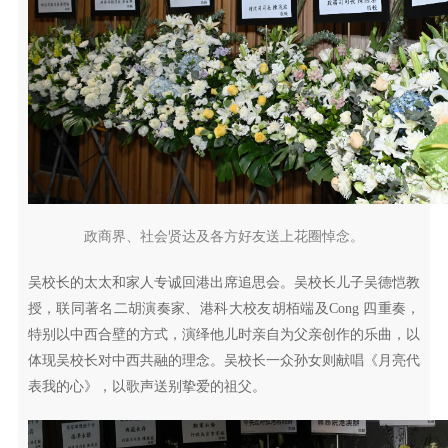
政商界、社会贤达及各方好友送上花圈悼念。
吴校长的太太和家人专诚回港出席追思会。吴校长儿子吴德恺教
授，联同著名二胡演奏家、港科大校友胡栢端及Cong 四重奏，
特别以中西合壁的方式，演绎他儿时亲自为父亲创作的乐曲，以
体现吴校长对中西共融的理念。吴校长一众孙女则献唱《月亮代
表我的心》，以歌声送别挚爱的祖父。