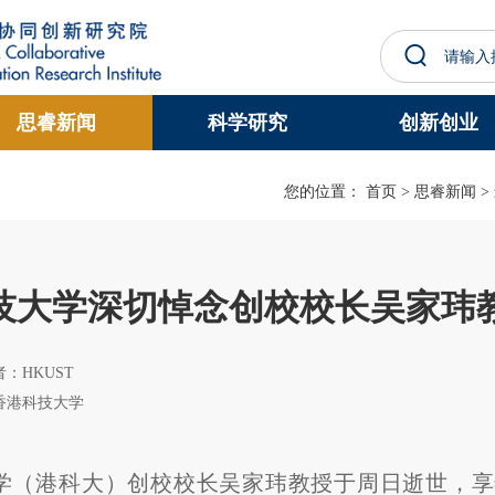
更多科大概览
思睿新闻
科学研究
创新创业
学术部门索引
生活@科大
工作@科大
教授简录
您的位置：
首页
>
思睿新闻
>
技大学深切悼念创校校长吴家玮
作者：HKUST
香港科技大学
学（港科大）创校校长吴家玮教授于周日逝世，享