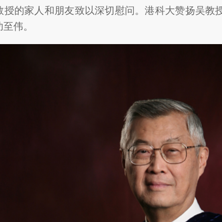
教授的家人和朋友致以深切慰问。港科大赞扬吴教
功至伟。