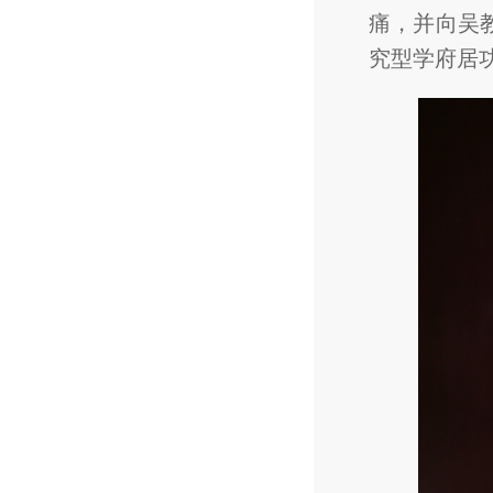
痛，并向吴
究型学府居