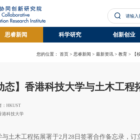
更多科大概览
思睿新闻
科学研究
创新创业
学术部门索引
生活@科大
工作@科大
教授简录
您的位置：
首页
>
思睿新闻
>
最新资讯
>
教育
> 【
动态】香港科技大学与土木工程
作者：HKUST
香港科技大学
学与土木工程拓展署于2月28日签署合作备忘录，