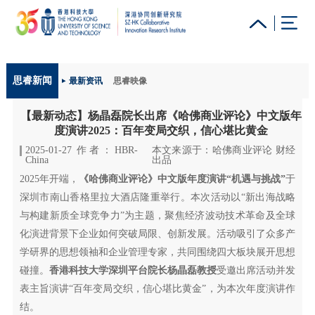
更多科大概览
思睿新闻
最新资讯
思睿映像
科大新闻
学术部门索引
生活@科大
图书馆
【最新动态】杨晶磊院长出席《哈佛商业评论》中文版年
校园地图及指南
工作@科大
教授简录
认识科大
度演讲2025：百年变局交织，信心堪比黄金
2025-01-27 作者：HBR-
本文来源于：哈佛商业评论 财经
China
出品
2025年开端，
《哈佛商业评论》中文版年度演讲“机遇与挑战”
于
深圳市南山香格里拉大酒店隆重举行。本次活动以“新出海战略
与构建新质全球竞争力”为主题，聚焦经济波动技术革命及全球
化演进背景下企业如何突破局限、创新发展。活动吸引了众多产
学研界的思想领袖和企业管理专家，共同围绕四大板块展开思想
碰撞。
香港科技大学深圳平台院长杨晶磊教授
受邀出席活动并发
表主旨演讲“百年变局交织，信心堪比黄金”，为本次年度演讲作
结。