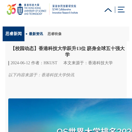
更多科大概览
思睿新闻
最新资讯
思睿映像
科大新闻
学术部门索引
生活@科大
图书馆
【校园动态】香港科技大学跃升13位 跻身全球五十强大
校园地图及指南
工作@科大
教授简录
认识科大
学
2024-06-12 作者：HKUST
本文来源于：香港科技大学
以下内容来源于：香港科技大学快讯