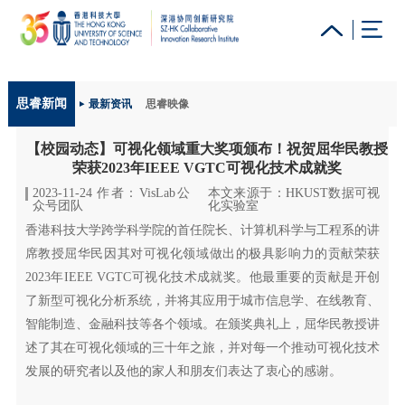
更多科大概览
思睿新闻
最新资讯
思睿映像
科大新闻
学术部门索引
生活@科大
图书馆
【校园动态】可视化领域重大奖项颁布！祝贺屈华民教授
校园地图及指南
工作@科大
教授简录
认识科大
荣获2023年IEEE VGTC可视化技术成就奖
2023-11-24 作者：VisLab公
本文来源于：HKUST数据可视
众号团队
化实验室
香港科技大学跨学科学院的首任院长、计算机科学与工程系的讲
席教授屈华民因其对可视化领域做出的极具影响力的贡献荣获
2023年IEEE VGTC可视化技术成就奖。他最重要的贡献是开创
了新型可视化分析系统，并将其应用于城市信息学、在线教育、
智能制造、金融科技等各个领域。在颁奖典礼上，屈华民教授讲
述了其在可视化领域的三十年之旅，并对每一个推动可视化技术
发展的研究者以及他的家人和朋友们表达了衷心的感谢。