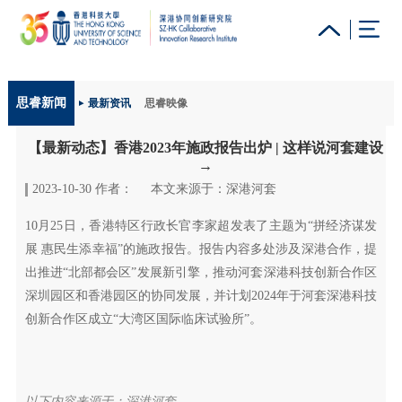
更多科大概览
思睿新闻
最新资讯
思睿映像
科大新闻
学术部门索引
生活@科大
图书馆
【最新动态】香港2023年施政报告出炉 | 这样说河套建设
校园地图及指南
工作@科大
教授简录
认识科大
→
2023-10-30 作者：
本文来源于：深港河套
10月25日，香港特区行政长官李家超发表了主题为“拼经济谋发
展 惠民生添幸福”的施政报告。报告内容多处涉及深港合作，提
出推进“北部都会区”发展新引擎，推动河套深港科技创新合作区
深圳园区和香港园区的协同发展，并计划2024年于河套深港科技
创新合作区成立“大湾区国际临床试验所”。
以下内容来源于：深港河套