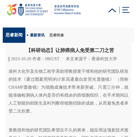
更多科大概览
思睿新闻
最新资讯
思睿映像
科大新闻
学术部门索引
生活@科大
图书馆
【科研动态】让肺癌病人免受第二刀之苦
校园地图及指南
工作@科大
教授简录
认识科大
2023-10-20 作者：HKUST
本文来源于：香港科技大学
港科大化学及生物工程学系助理教授黄子维和他的研究团队研发
的技术《通过图案照明的计算高通量自发荧光显微镜》 （简称
CHAMP显微镜）为细胞成像技术带来新突破。只需三分钟，就
能准确检测病人体内是否仍有残余的癌细胞组织，在手术期间以
人工智能协助医生及时判断癌细胞切除的成效，从而避免患者承
受二次折磨。
黄教授和他的研究团队希望在不久的将来，能应用这项新技术惠