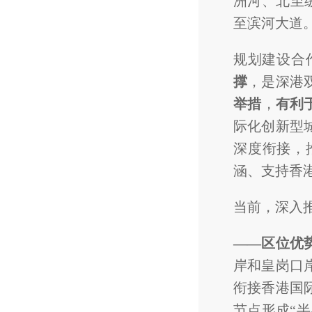
洲河、北至
至滨河大道
规划建设合
撑
，是深港
举措
，
有利
际化创新型
深度衔接，
涵、支持香
当前，深入
——区位优
岸和皇岗口
衔接香港国
节点形成“