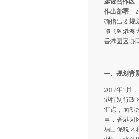
建设合作区
作出部署
。
确指出要
规
施《粤港澳
香港园区协同
一、规划背
2017年
港特别行政
汇点，面积约
里，香港园
福田保税区