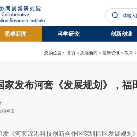
更多科大概览
思睿新闻
科学研究
创新创业
学术部门索引
生活@科大
工作@科大
教授简录
您的位置：
首页
>
思睿新闻
>
最新资讯
>
教育
国家发布河套《发展规划》，福
作者：
幸福福田
印发《河套深港科技创新合作区深圳园区发展规划