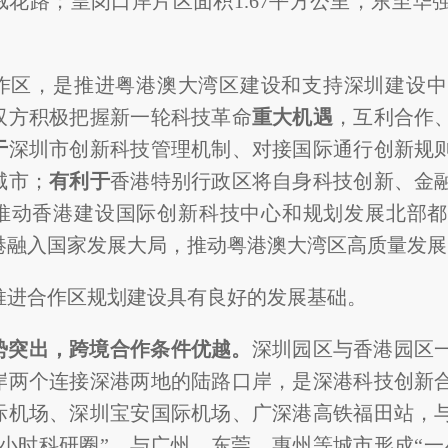
绒花路；皇岗口岸片区面积1.67平方公里，东至
。
作区，是推进粤港澳大湾区建设和支持深圳建设中
双方积极把握新一轮科技革命
重大机遇
，互利合作
于
深圳市创新科技管理机制、对接国际通行创新规
城市；
有利于
香港特别行政区将自身科技创新、金
推动香港建设国际创新科技中心和规划发展北部都
港融入国家发展大局，推动粤港澳大湾区高质量发展
推进合作区规划建设具有良好的发展基础。
势突出，跨境合作条件优越。
深圳园区与香港园区
岸两个连接深港两地的陆路口岸，是深港科技创新
际机场、深圳宝安国际机场、广深港高铁福田站，
半小时科研圈”，与广州、东莞、惠州等城市形成“