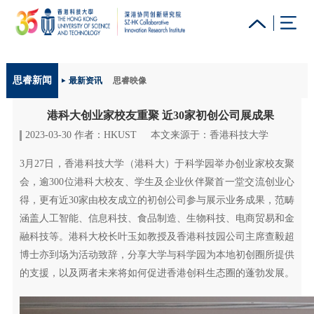
更多科大概览
思睿新闻
最新资讯
思睿映像
科大新闻
学术部门索引
生活@科大
图书馆
港科大创业家校友重聚 近30家初创公司展成果
校园地图及指南
工作@科大
教授简录
认识科大
2023-03-30 作者：HKUST
本文来源于：香港科技大学
3月27日，香港科技大学（港科大）于科学园举办创业家校友聚
会，逾300位港科大校友、学生及企业伙伴聚首一堂交流创业心
得，更有近30家由校友成立的初创公司参与展示业务成果，范畴
涵盖人工智能、信息科技、食品制造、生物科技、电商贸易和金
融科技等。港科大校长叶玉如教授及香港科技园公司主席查毅超
博士亦到场为活动致辞，分享大学与科学园为本地初创圈所提供
的支援，以及两者未来将如何促进香港创科生态圈的蓬勃发展。