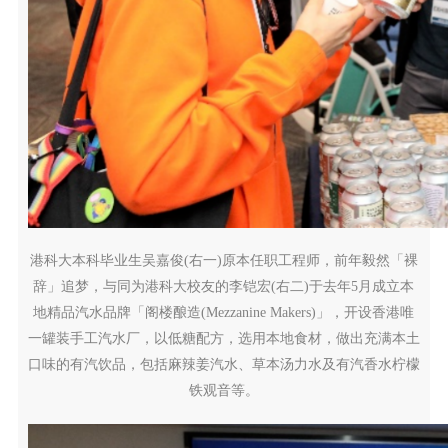
港科大本科毕业生吴嘉俊(右一)原本任职工程师，前年毅然「裸
辞」追梦，与同为港科大校友的李铠宏(右二)于去年5月成立本
地精品汽水品牌「阁楼酿造(Mezzanine Makers)」，开设香港唯
一罐装手工汽水厂，以低糖配方，选用本地食材，做出充满本土
口味的有汽饮品，包括麻辣姜汽水、草本汤力水及有汽香水柠檬
铁观音等。