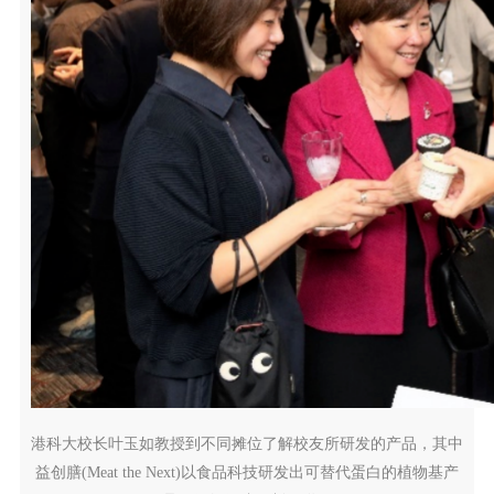
港科大校长叶玉如教授到不同摊位了解校友所研发的产品，其中
益创膳(Meat the Next)以食品科技研发出可替代蛋白的植物基产