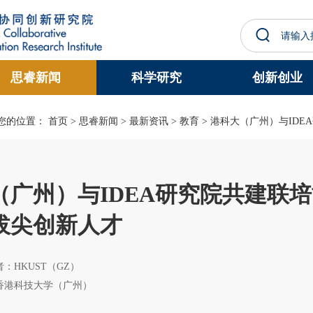
更多科大概览
思睿新闻
科学研究
创新创业
学术部门索引
生活@科大
工作@科大
教授简录
您的位置：
首页
>
思睿新闻
>
最新资讯
>
教育
> 港科大（广州）与IDE
广州）与IDEA研究院共建联培
拔尖创新人才
 作者：HKUST（GZ）
香港科技大学（广州）