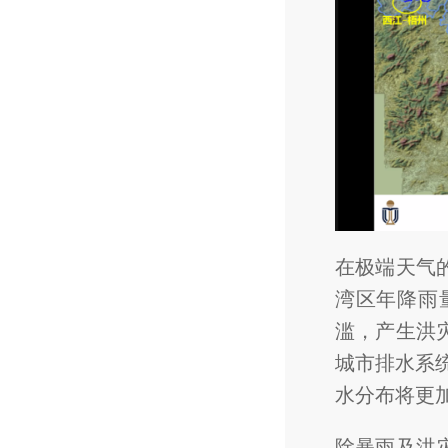
在极端天气
湾区年降雨
滥，产生洪
城市排水系
水分布将更
除暴雨及洪