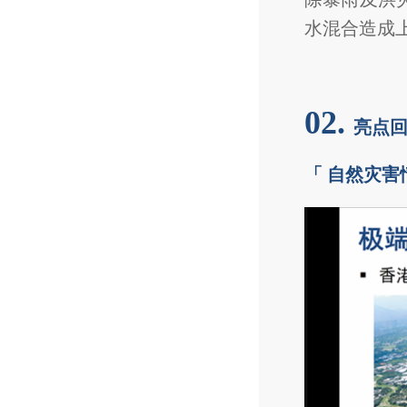
水混合造成
02.
亮点
「 自然灾害