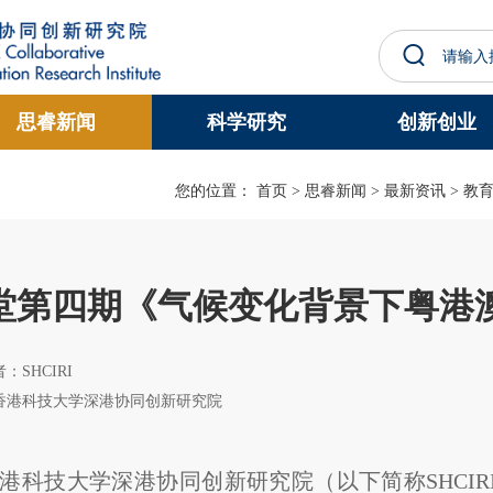
更多科大概览
思睿新闻
科学研究
创新创业
学术部门索引
生活@科大
工作@科大
教授简录
您的位置：
首页
>
思睿新闻
>
最新资讯
>
教
堂第四期《气候变化背景下粤港
作者：SHCIRI
香港科技大学深港协同创新研究院
香港科技大学深港协同创新研究院（以下简称SHCI