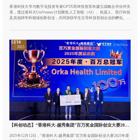
香港科技大学与数字化投资专家GPTX简坤投资宣布建立战略合作伙伴关
系，透过港科大UniVenture计划聚焦人工智能（AI）、机器人、医疗科技
及其他跨学科领域创新创业，共同加快学生主导科技初创企业的孵化。此
次合作将为相关初创企业提供度身订造的融资方案、专业指导，并协助他
们拓展人脉和建立商业伙伴网络，以进一步壮大港科大多元丰富的创新生
态圈。
12/16
2025
【科创动态】“香港科大-越秀集团”百万奖金国际创业大赛2025年度·总决赛收官!
2025年12月12日，“香港科大-越秀集团”百万奖金国际创业大赛2025年度·