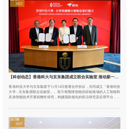
2025
【科创动态】香港科大与京东集团成立联合实验室 推动新一代智能物流及健康管理科技
香港科技大学与京东集团于11月14日签署合作协议，共同成立「香港科技
大学 - 京东集团联合实验室」。双方将围绕智能供应链领域的人工智能和
具身智能技术开展前瞻性研究，构建国际领先的前沿研究及应用平台，以
解决行业核心技术问题。 联合实验室主任由港科大郑家纯机器人研究院院
长、机械及航空航天工程学系署理系主任及讲座教授、电子及计算机工程
学系及海洋科学系讲座教授、港科大深港协同创新研究院特聘教授张福民
教授出任。通过加强校企合作，资源和技术共享，联合实验室将以创新方
11/10
案促进人工智能在更多行业深度落地，为推动香港及国家科技发展贡献一
2025
分力。