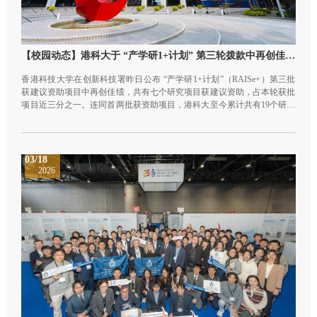
【校园动态】港科大于 “产学研1+计划” 第三轮拨款中再创佳绩！
香港科技大学在创新科技署昨日公布 “产学研1+计划”（RAISe+）第三批
获建议资助项目中再创佳绩，共有七个研究项目获建议资助，占本轮获批
项目近三分之一。连同首两批获资助项目，港科大至今累计共有19个研究
项目获批，为本地大学之冠，充分彰显港科大在推动科研成果转化及产学
研协作方面的领先地位。 本轮获批的七个港科大项目中，共有四个由港科
大深港协同创新研究院特聘教授牵头负责，分别为机械及航空航天工程学
系讲座教授孙庆平教授、土木及环境工程学系和海洋科学系讲座教授苏慧
03/18
教授、计算机科学及工程学系和化学及生物工程学系助理教授陈浩教授，
2026
以及生命科学部和化学系助理教授张理升教授。