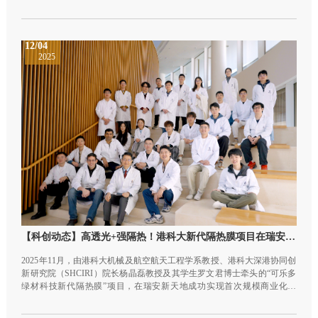
略及全球低碳转型注入新动能。
12/04
2025
【科创动态】高透光+强隔热！港科大新代隔热膜项目在瑞安新天地上海项目实现应用
2025年11月，由港科大机械及航空航天工程学系教授、港科大深港协同创
新研究院（SHCIRI）院长杨晶磊教授及其学生罗文君博士牵头的“可乐多
绿材科技新代隔热膜”项目，在瑞安新天地成功实现首次规模商业化应
用，总工程面积超1800㎡。实测数据显示，隔热膜在保持70%-75%高透明
度的前提下，有效阻隔80-95%近红外波段，幕墙区域的室内外温差最高可