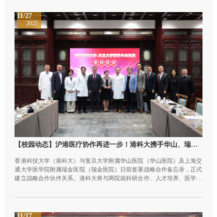
达8°C，可显著降低20%空调制冷负荷。
11/27
2025
【校园动态】沪港医疗协作再进一步！港科大携手华山、瑞金医院推动科研成果转化
香港科技大学（港科大）与复旦大学附属华山医院（华山医院）及上海交
通大学医学院附属瑞金医院（瑞金医院）日前签署战略合作备忘录，正式
建立战略合作伙伴关系。港科大将与两院就科研合作、人才培养、医学教
育、国际交流等方面开展紧密合作，共同培育具备国际视野及前沿创新能
力的临床科学家和医学人才，加速高水平的临床科研成果应用及转化，促
进两地医疗健康事业实现高质量的可持续发展。
11/17