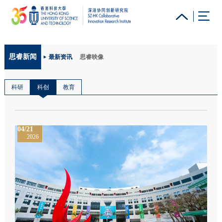
更多科大概览
思睿新闻
最新资讯
思睿映像
科大新闻
学术部门索引
生活@科大
图书馆
校园地图及指南
工作@科大
教授简录
认识科大
科研
科创
教育
04/21
2026