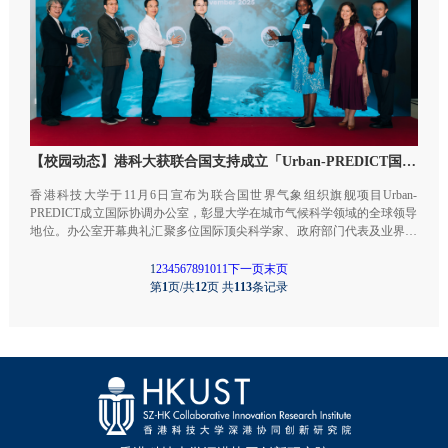
【校园动态】港科大获联合国支持成立「Urban-PREDICT国际协调办公室」
香港科技大学于11月6日宣布为联合国世界气象组织旗舰项目Urban-
PREDICT成立国际协调办公室，彰显大学在城市气候科学领域的全球领导
地位。办公室开幕典礼汇聚多位国际顶尖科学家、政府部门代表及业界专
家，同场更举行城市气候预测与韧性圆桌会议，旨在推动尖端科学应用及
跨领域合作，为全球共同应对城市气候风险迈出重要一步。
1
2
3
4
5
6
7
8
9
10
11
下一页
末页
第
1
页/共
12
页 共
113
条记录