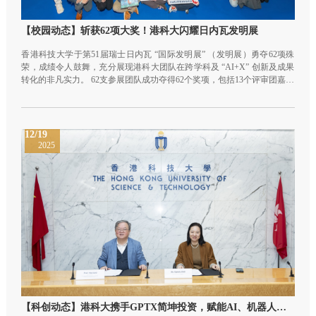
【校园动态】斩获62项大奖！港科大闪耀日内瓦发明展
香港科技大学于第51届瑞士日内瓦 “国际发明展” （发明展）勇夺62项殊
荣，成绩令人鼓舞，充分展现港科大团队在跨学科及 “AI+X” 创新及成果
转化的非凡实力。 62支参展团队成功夺得62个奖项，包括13个评审团嘉许
金奖、20个金奖、20个银奖，以及9个铜奖，彰显港科大在医疗健康、人
工智能（AI）、先进制造业、新能源技术等前沿科技领域的领先地位。港
科大此次不仅刷新历届纪录，参展队伍获奖比率更高达100%，获奖总数
亦为香港地区高等院校中最高。
12/19
2025
【科创动态】港科大携手GPTX简坤投资，赋能AI、机器人与医疗领域学生创业新浪潮