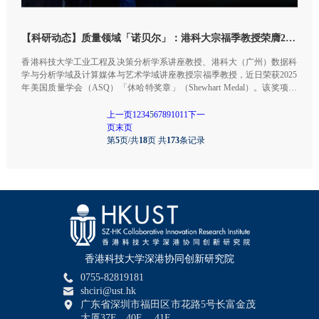
【科研动态】质量领域「诺贝尔」：港科大宗福季教授荣膺2025年休哈特奖章
香港科技大学工业工程及决策分析学系讲座教授、港科大（广州）数据科
学与分析学域及计算媒体与艺术学域讲座教授宗福季教授，近日荣获2025
年美国质量学会（ASQ）「休哈特奖章」（Shewhart Medal）。该奖项被
誉为「质量领域诺贝尔奖」，本届奖章颁予宗教授，旨在表彰其在统计过
程控制、先进技术及学术领导力方面开创性的贡献。自1948年该奖项设立
上一页
1
2
3
4
5
6
7
8
9
10
11
下一
以来，宗教授是极少数获此殊荣的中国学者之一。
页
末页
第
5
页/共
18
页 共
173
条记录
香港科技大学深港协同创新研究院
0755-82819181
shciri@ust.hk
广东省深圳市福田区市花路5号长富金茂
大厦37F、40F、 41F