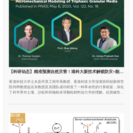
【科研动态】精准预测自然灾害！港科大新技术解锁防灾×能源×农业x医疗多重变革
香港科技大学土木及环境工程学系教授、香港科技大学深港协同创新研究
院特聘教授赵吉东教授及其团队成功研发了一种革命性的计算框架，深化
了科学界对土壤、沙粒和药物粉末等颗粒材料动力学的理解。此突破性模
型能透过综合分析水、空气及粒子间的相互物理作用，准确预测山泥倾
泻，改善农业灌溉及石油抽取系统，并有助提升食物和药物的制造流程。
研究成果目前发表于《美国国家科学院院刊》（PNAS）。
05/20
2025