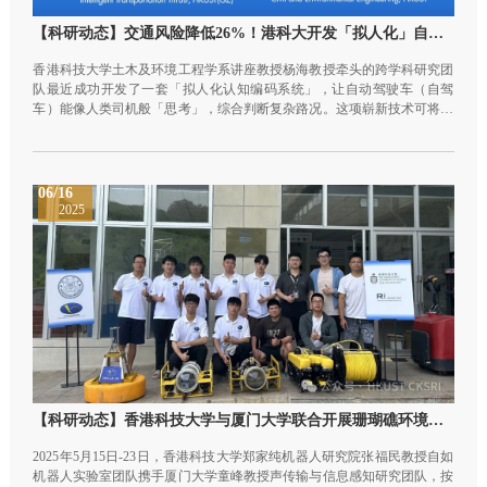
【科研动态】交通风险降低26%！港科大开发「拟人化」自驾系统
香港科技大学土木及环境工程学系讲座教授杨海教授牵头的跨学科研究团
队最近成功开发了一套「拟人化认知编码系统」，让自动驾驶车（自驾
车）能像人类司机般「思考」，综合判断复杂路况。这项崭新技术可将整
体交通风险降低26.3%，而对于行人及骑行者等高风险群体来说，潜在意
外更大幅减少51.7%。与此同时，自驾车的自身风险也下降了8.3%，为自
动驾驶技术的安全性迈进一大步。该研究近期发表于《美国国家科学院院
刊》(PNAS)。
06/16
2025
【科研动态】香港科技大学与厦门大学联合开展珊瑚礁环境水下机器人试验：聚焦多学科关键技术，助力珊瑚礁生态保护
2025年5月15日-23日，香港科技大学郑家纯机器人研究院张福民教授自如
机器人实验室团队携手厦门大学童峰教授声传输与信息感知研究团队，按