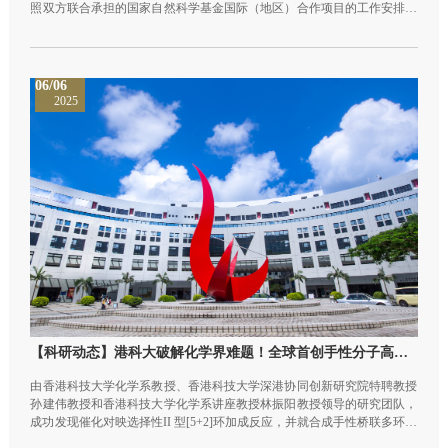
照双方联合承担的国家自然科学基金国际（地区）合作项目的工作安排，
于厦门大学东山太古海洋观测与实验站成功完成了一系列关于水下机器人
技术应用于珊瑚礁生态监测与保护的联合试验。 此次联合测试历时多天，
聚焦于珊瑚礁环境水下机器人机械抓取、水下三维视觉建图与水声通信，
验证了多项关键技术，取得显著成果。此次跨学科跨区域的团队合作，同
06/06
时结合了水下机器人技术和珊瑚礁生态保护需求，旨在推动前沿海洋机器
2025
人科技应用于生态环境的长期监测与保护。
【科研动态】港科大破解化学界难题！全球首创手性分子高效合成新方法
由香港科技大学化学系教授、香港科技大学深港协同创新研究院特聘教授
孙建伟教授和香港科技大学化学系讲座教授林振阳教授领导的研究团队，
成功发现催化对映选择性II 型[5+2]环加成反应，并就合成手性桥联多环结
构的挑战提供了应对方案，尤其是那些带有桥联七元环亚单元的复杂分子