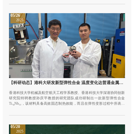
结构。这种崭新的方法使用了3-氧化叶立德分子，能控制合成分子的形
状，有望日后能快捷又有效地合成更多其他复杂化合物，包括一些重要的
天然合成物和药物分子。这项研究已发表于《Nature Synthesis》期刊。
05/26
2025
【科研动态】港科大研发新型弹性合金 温度变化达普通金属20倍
香港科技大学机械及航空航天工程学系教授、香港科技大学深港协同创新
研究院特聘教授孙庆平教授的研究团队成功研制出一款新型弹性合金
Ti₇₈Nb₂₂，该材料具备高效固态制热效能，而且在弹性变形过程中所表现
的可逆温度变化能力，为普通金属的20倍，为传统的蒸气压缩制冷和热泵
技术提供环保的绿色替代方案。该研究成果最近发表于《自然通讯》。
05/20
2025