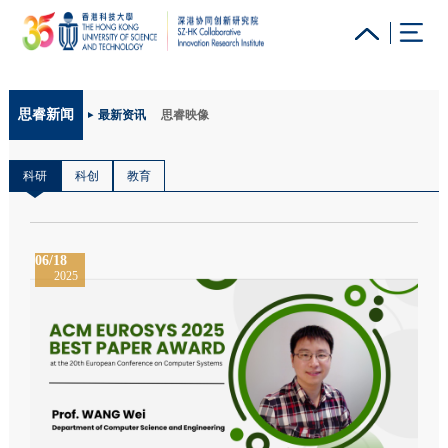
更多科大概览
思睿新闻
最新资讯
思睿映像
科大新闻
学术部门索引
生活@科大
图书馆
校园地图及指南
工作@科大
教授简录
认识科大
科研
科创
教育
06/18
2025