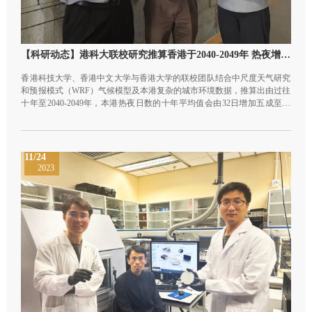
【科研动态】港科大联校研究推算香港于2040-2049年 热夜增五成 极端降雨增逾四成
香港科技大学、香港中文大学与香港大学的联校团队结合中尺度天气研究
和预报模式（WRF）气候模型及本港复杂的城市环境数据，推算出由过往
十年至2040-2049年，本港热夜日数的十年平均值会由32日增加五成至约
48日，极端降雨增逾四成。联校团队指出，酷热天气的新常态对民生和市
民健康有莫大影响，促请政府更积极制定应对极端天气的相关政策，并呼
吁企业及市民积极减碳，共同应对气候变化的挑战。
11/24
2023