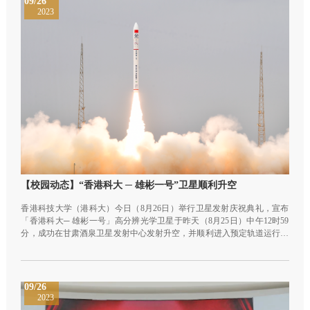
09/26
2023
【校园动态】“香港科大 ─ 雄彬一号”卫星顺利升空
香港科技大学（港科大）今日（8月26日）举行卫星发射庆祝典礼，宣布
「香港科大─ 雄彬一号」高分辨光学卫星于昨天（8月25日）中午12时59
分，成功在甘肃酒泉卫星发射中心发射升空，并顺利进入预定轨道运行。
随着「香港科大 ─ 雄彬一号」从太空传回第一批地球环境监测遥感数据，
港科大与长光卫星技术股份有限公司（长光卫星）的合作正式展开。两者
将共同建设多模态遥感卫星星座，以及打造一个全面的环境监测与灾害预
报系统。
09/26
2023