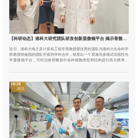
【科研动态】港科大研究团队研发创新显微镜平台 揭示骨骼肌再生中的复杂动态过程
近日，港科大电子及计算机工程学系教授瞿佳男的团队与港科大生命科学
部教授邬振国的团队开展跨学科合作，研发出一个双激光多模式非线性光
学显微镜平台，可对活体骨骼肌中各种细胞类型和结构进行高分辨率成
像。 结合瞿教授团队的光学成像技术、雷射技术和计算分析方面的知识，
以及邬教授团队在肌肉生物学和再生过程上的研究，这项创新成像技术有
助了解肌肉再生过程中的复杂动态，对未来研发肌肉相关疾病的标靶治疗
策略具有重大意义。而这种跨学科合作亦推动了创新的问题解决方案，促
10/20
进崭新研究方法和技巧的发展。
2023